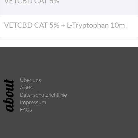
VETCBD CAT 5%
VETCBD CAT 5% + L-Tryptophan 10ml
Über uns
AGBs
Datenschutzrichtlinie
Impressum
FAQs