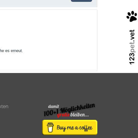
he es erneut.
oten