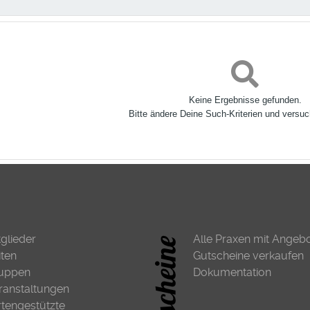
Keine Ergebnisse gefunden.
Bitte ändere Deine Such-Kriterien und versuc
tglieder
Alle Praxen mit Angeb
iten
Gutscheine verkaufen
uppen
Dokumentation
ranstaltungen
rtengestützte