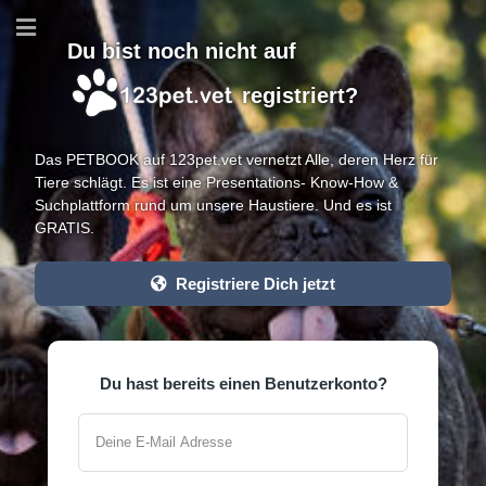
Du bist noch nicht auf
registriert?
Das PETBOOK auf 123pet.vet vernetzt Alle, deren Herz für
Tiere schlägt. Es ist eine Presentations- Know-How &
Suchplattform rund um unsere Haustiere. Und es ist
GRATIS.
Registriere Dich jetzt
Du hast bereits einen Benutzerkonto?
Deine E-Mail Adresse