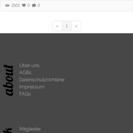
2503
0
0
«
1
»
Über uns
AGBs
Datenschutzrichtlinie
Impressum
FAQs
Mitglieder