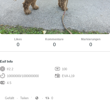
Likes
Kommentare
Markierungen
0
0
0
Exif Info
f/2.2
100
10000000/1000000000
EVA-L19
4.5
Gefällt
Teilen
0