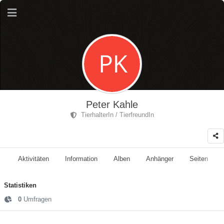
Peter Kahle
TierhalterIn / TierfreundIn
Aktivitäten
Information
Alben
Anhänger
Seiten
Statistiken
0
Umfragen