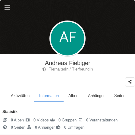
Andreas Fiebiger
TierhalterIn / TierfreundIn
Aktivitäten
Information
Alben
Anhänger
Seiten
Statistik
0
Alben
0
Videos
0
Gruppen
0
Veranstaltungen
0
Seiten
0
Anhänger
0
Umfragen