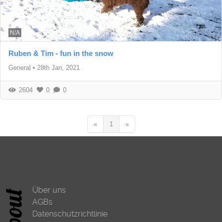
N/A
Ruben & Tim - fun in the snow
General
•
28th Jan, 2021
2604
0
0
«
1
»
Über uns
AGBs
Datenschutzrichtlinie