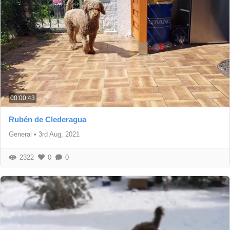
00:00:43
Rubén de Clederagua
General
•
3rd Aug, 2021
2322
0
0