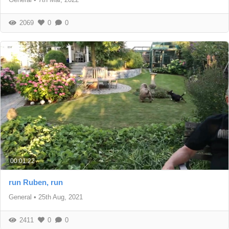
2069
0
0
00:01:22
run Ruben, run
General
•
25th Aug, 2021
2411
0
0