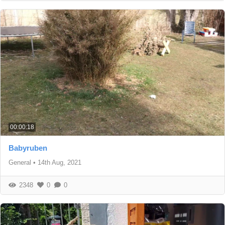
00:00:18
Babyruben
General
•
14th Aug, 2021
2348
0
0