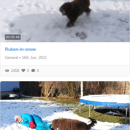
00:00:48
Ruben-in-snow
General
•
16th Jun, 2021
2458
0
0