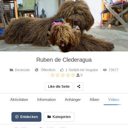
Ruben de Clederagua
Deckrüde
Öffentlich
1 'Gefällt mir' Angabe
73677
0
Like die Seite
Aktivitäten
Information
Anhänger
Alben
Videos
Entdecken
Kategorien