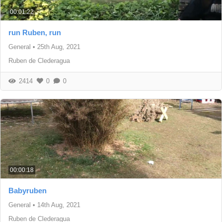
00:01:22
run Ruben, run
General
•
25th Aug, 2021
Ruben de Clederagua
2414
0
0
00:00:18
Babyruben
General
•
14th Aug, 2021
Ruben de Clederagua