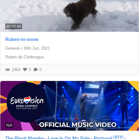
00:00:48
Ruben-in-snow
General
•
16th Jun, 2021
Ruben de Clederagua
2464
0
0
N/A
The Black Mamba - Love Is On My Side - Portugal 🇵🇹 -