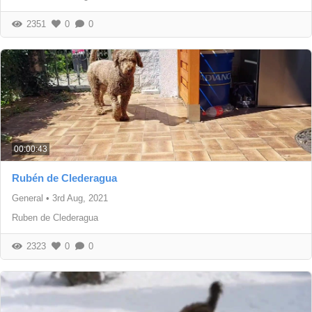
2351
0
0
00:00:43
Rubén de Clederagua
General
•
3rd Aug, 2021
Ruben de Clederagua
2323
0
0