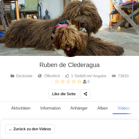
Ruben de Clederagua
Deckrüde
Öffentlich
1 'Gefällt mir' Angabe
73820
0
Like die Seite
Aktivitäten
Information
Anhänger
Alben
Videos
← Zurück zu den Videos