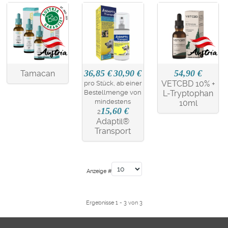
36,85 €
30,90 €
54,90 €
Tamacan
VETCBD 10% +
pro Stück, ab einer
Bestellmenge von
L-Tryptophan
mindestens
10ml
15,60 €
2
Adaptil®
Transport
Anzeige #
Ergebnisse 1 - 3 von 3