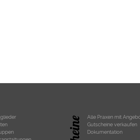
tglieder
Alle Praxen mit Angeb
iten
Gutscheine verkaufen
uppen
Dokumentation
ranstaltungen