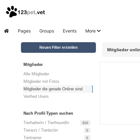
Pages
Groups
Events
More
Home
Neuen Filter erstellen
Mitglieder onli
Mitglieder
Alle Mitglieder
Mitglieder mit Fotos
Mitglieder die gerade Online sind
Verified Users
Nach Profil-Typen suchen
TierhalterIn / TierfreundIn
816
Tierarzt / Tierärztin
5
Tiertrainer
5