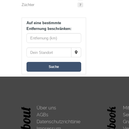
Züchter
7
Auf eine bestimmte
Entfernung beschränken:
Suche
Über uns
Mi
AGBs
Se
Datenschutzrichtlinie
Gr
Impressum
Ve