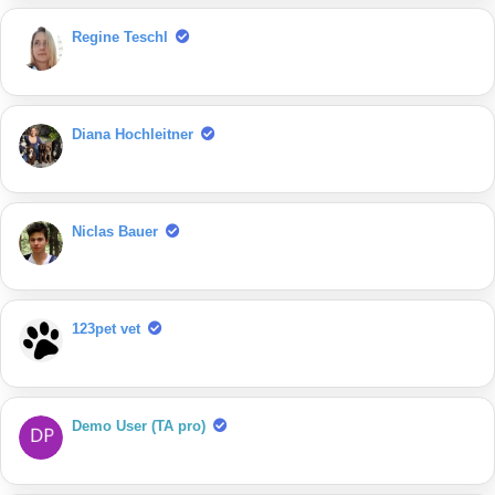
Regine Teschl
Diana Hochleitner
Niclas Bauer
123pet vet
Demo User (TA pro)