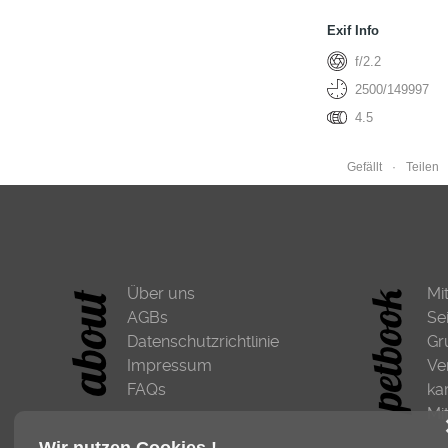
Exif Info
f/2.2
2500/149997
4.5
Gefällt
Teilen
Über uns
Mi
AGBs
Se
Datenschutzrichtlinie
Gr
Impressum
Ve
FAQs
ka
Mi