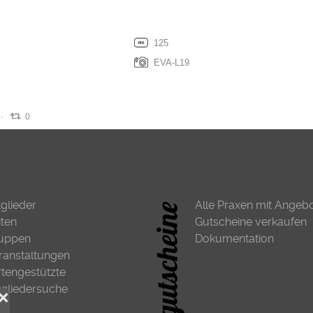
125
EVA-L19
0
tglieder
Alle Praxen mit Angeb
iten
Gutscheine verkaufen
uppen
Dokumentation
ranstaltungen
rtengestützte
tgliedersuche
❌