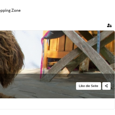
pping Zone
Sig
Like die Seite