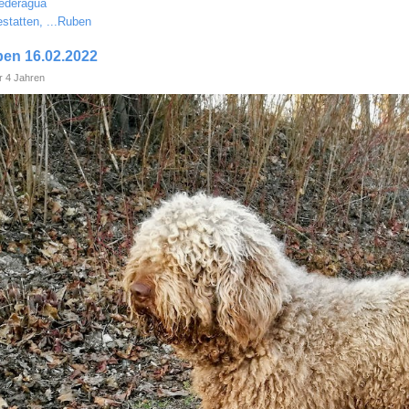
ederagua
statten, ...Ruben
uben 16.02.2022
 4 Jahren