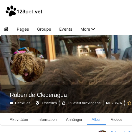
Pages
Groups
Events
More
Home
Ruben de Clederagua
Deckrüde
Öffentlich
1 'Gefällt mir' Angabe
73676
Aktivitäten
Information
Anhänger
Alben
Videos