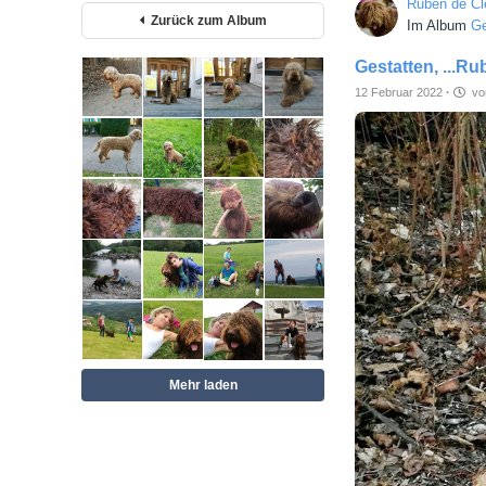
Ruben de Cl
Zurück zum Album
Im Album
Ge
Gestatten, ...R
12 Februar 2022
·
vor
Mehr laden