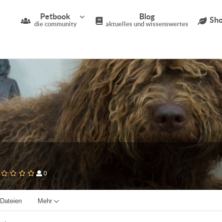
Petbook
Blog
Sho
die community
aktuelles und wissenswertes
0
Dateien
Mehr