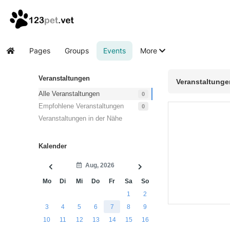
Pages
Groups
Events
More
Home
Veranstaltungen
Veranstaltunge
Alle Veranstaltungen
0
Empfohlene Veranstaltungen
0
Veranstaltungen in der Nähe
Kalender
Aug, 2026
Mo
Di
Mi
Do
Fr
Sa
So
1
2
3
4
5
6
7
8
9
10
11
12
13
14
15
16