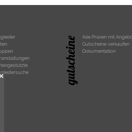
tglieder
Alle Praxen mit Angeb
iten
Gutscheine verkaufen
uppen
Dokumentation
ranstaltungen
rtengestützte
tgliedersuche
❌