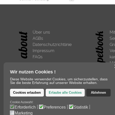
Über uns
Mi
AGBs
Se
Datenschutzrichtlinie
Gr
Impressum
Ve
FAQs
ka
Mi
Wir nutzen Cookies !
Diese Website verwendet Cookies, um sicherzustellen, dass
Sie die beste Erfahrung auf unserer Website erhalten.
Cookies erlauben
Erlaube alle Cookies
Ablehnen
Cookie Auswahl:
Erforderlich
Preferences
Statistik
Marketing