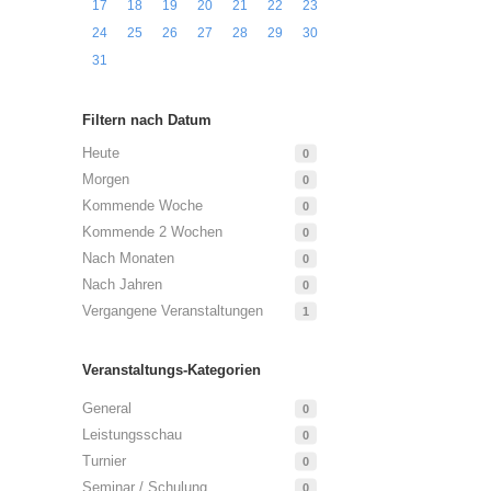
17
18
19
20
21
22
23
24
25
26
27
28
29
30
31
Filtern nach Datum
Heute
0
Morgen
0
Kommende Woche
0
Kommende 2 Wochen
0
Nach Monaten
0
Nach Jahren
0
Vergangene Veranstaltungen
1
Veranstaltungs-Kategorien
General
0
Leistungsschau
0
Turnier
0
Seminar / Schulung
0