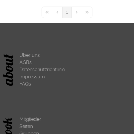
1
First Page
Previous Page
Next Page
Last Page
Über uns
AGBs
Datenschutzrichtlinie
Impressum
FAQs
Mitglieder
Seiten
Gruppen