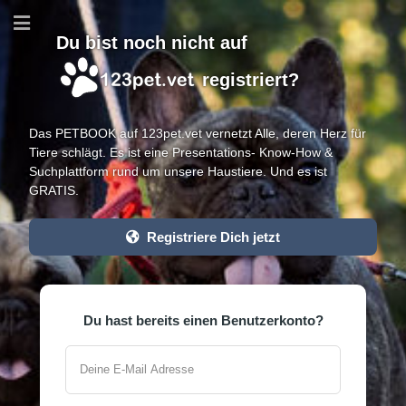
Du bist noch nicht auf
registriert?
Das PETBOOK auf 123pet.vet vernetzt Alle, deren Herz für
Tiere schlägt. Es ist eine Presentations- Know-How &
Suchplattform rund um unsere Haustiere. Und es ist
GRATIS.
Registriere Dich jetzt
Du hast bereits einen Benutzerkonto?
Deine E-Mail Adresse