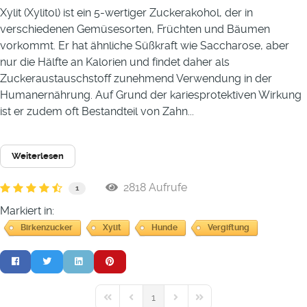
Xylit (Xylitol) ist ein 5-wertiger Zuckerakohol, der in
verschiedenen Gemüsesorten, Früchten und Bäumen
vorkommt. Er hat ähnliche Süßkraft wie Saccharose, aber
nur die Hälfte an Kalorien und findet daher als
Zuckeraustauschstoff zunehmend Verwendung in der
Humanernährung. Auf Grund der kariesprotektiven Wirkung
ist er zudem oft Bestandteil von Zahn...
Weiterlesen
2818 Aufrufe
1
Markiert in:
Birkenzucker
Xylit
Hunde
Vergiftung
1
First Page
Previous Page
Next Page
Last Page